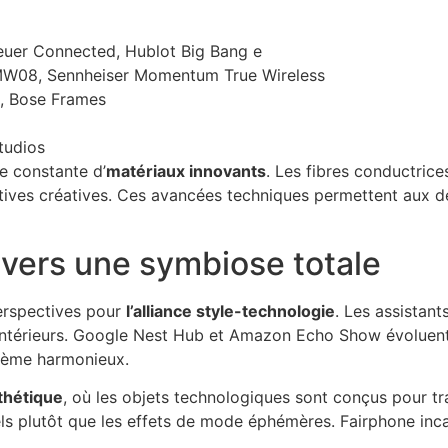
uer Connected, Hublot Big Bang e
MW08, Sennheiser Momentum True Wireless
s, Bose Frames
tudios
e constante d’
matériaux innovants
. Les fibres conductrices
tives créatives. Ces avancées techniques permettent aux 
: vers une symbiose totale
 perspectives pour
l’alliance style-technologie
. Les assistan
s intérieurs. Google Nest Hub et Amazon Echo Show évoluent 
tème harmonieux.
sthétique
, où les objets technologiques sont conçus pour tr
els plutôt que les effets de mode éphémères. Fairphone in