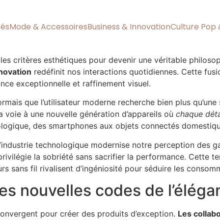
tés
Mode & Accessoires
Business & Innovation
Culture Pop 
es critères esthétiques pour devenir une véritable philoso
novation
redéfinit nos interactions quotidiennes. Cette fu
nce exceptionnelle et raffinement visuel.
ais que l’utilisateur moderne recherche bien plus qu’une s
a voie à une nouvelle génération d’appareils où
chaque dét
nologique, des smartphones aux objets connectés domestiqu
’industrie technologique modernise notre perception des g
rivilégie la sobriété sans sacrifier la performance. Cette 
 sans fil rivalisent d’ingéniosité pour séduire les consomm
 les nouvelles codes de l’élé
e convergent pour créer des produits d’exception.
Les collab