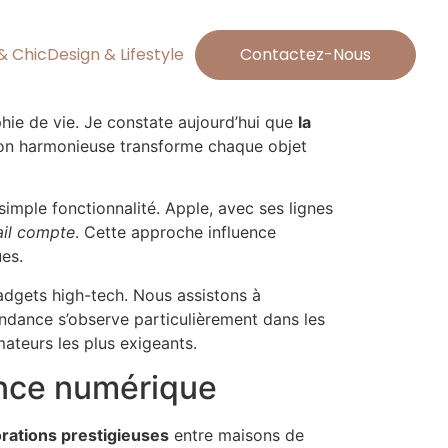
& Chic
Design & Lifestyle
Contactez-Nous
phie de vie. Je constate aujourd’hui que
la
sion harmonieuse transforme chaque objet
imple fonctionnalité. Apple, avec ses lignes
ail compte
. Cette approche influence
es.
adgets high-tech. Nous assistons à
tendance s’observe particulièrement dans les
ateurs les plus exigeants.
gance numérique
orations prestigieuses
entre maisons de